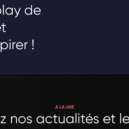
lay de
t
irer !
A LA UNE
 nos actualités et le