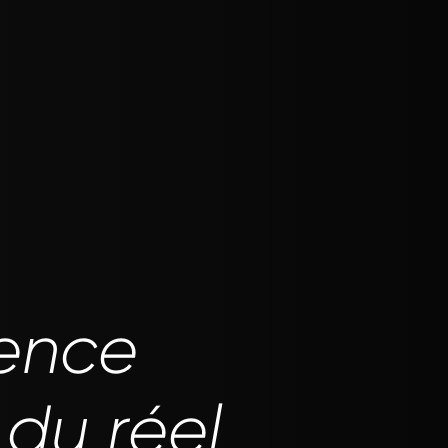
gence
 du réel